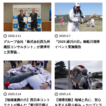
2026.3.11
2025.5.7
グループ会社「株式会社西九州
『2025 緑川の日』御船川清掃
建設コンサルタント」が唐津市
イベント実施報告
と災害協…
2025.3.14
2025.1.9
【地域連携の力】西日本コント
【清掃活動】地域と共に、安心
ラクトが挑んだ『第7回穴掘り
を支える取り組み ～カーブミラ