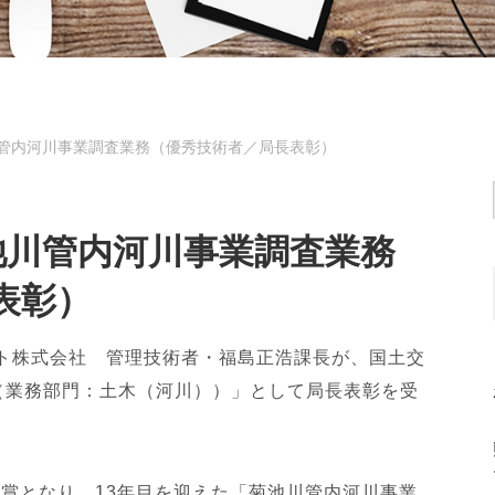
管内河川事業調査業務（優秀技術者／局長表彰）
池川管内河川事業調査業務
表彰）
クト株式会社 管理技術者・福島正浩課長が、国土交
（業務部門：土木（河川））」として局長表彰を受
賞となり、13年目を迎えた「菊池川管内河川事業