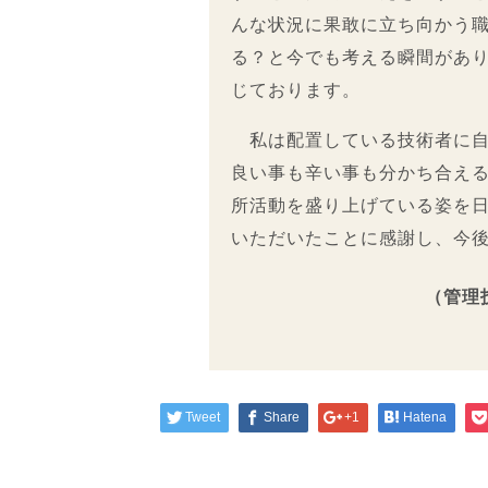
んな状況に果敢に立ち向かう
る？と今でも考える瞬間があ
じております。
私は配置している技術者に自
良い事も辛い事も分かち合え
所活動を盛り上げている姿を
いただいたことに感謝し、今
（管理
Tweet
Share
+1
Hatena