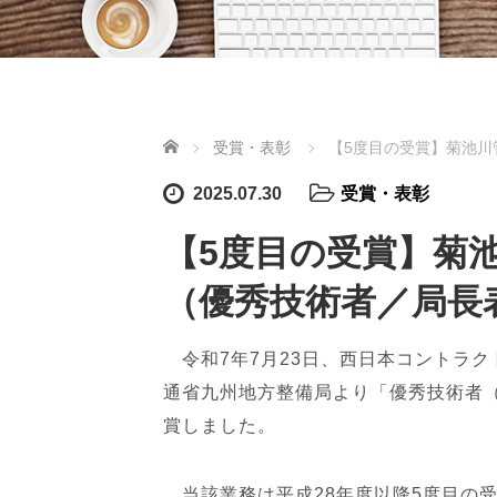
ホーム
受賞・表彰
【5度目の受賞】菊池川
2025.07.30
受賞・表彰
【5度目の受賞】菊
（優秀技術者／局長
令和7年7月23日、西日本コントラ
通省九州地方整備局より「優秀技術者
賞しました。
当該業務は平成28年度以降5度目の受