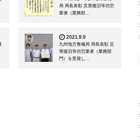
け
局 局長表彰 災害復旧等功労
業者（業務部…
2021.9.9
優
九州地方整備局 局長表彰 災
害復旧等功労業者（業務部
門）を受賞し…