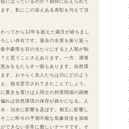
に役に立っているのか？期待に応えられて
ります。私にこの栄えある表彰を与えて頂
わってから12年を超えた歳月が経ちまし
恐ろしい存在です。過去の水害を振り返っ
の集中豪雨を目の当たりにすると人類が制
か？と思うことさえあります。一方、灌漑
に恵みをもたらす一面もあります。自然環
います。おそらく先人たちは川にどのよう
考え、相当苦労されてきたことでしょう。
）に重きを置けば人同士の利害関係の調整
に偏れば自然環境の保存が疎かになる。人
利水・治水に影響を及ぼす。相互に影響し
。そこに昨今の予測不能な気象状況を加味
とができない非常に難しいテーマです。そ