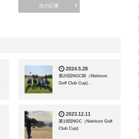
次の記事
2024.5.28
第20回NGC杯（Nishicon
ラ
Golf Club Cup)…
2023.12.11
第19回NGC（Nishicon Golf
Club Cup)