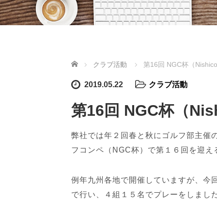
ホーム
クラブ活動
第16回 NGC杯（Nishicon 
2019.05.22
クラブ活動
第16回 NGC杯（Nishic
弊社では年２回春と秋にゴルフ部主催
フコンペ（NGC杯）で第１６回を迎え
例年九州各地で開催していますが、今
で行い、４組１５名でプレーをしまし