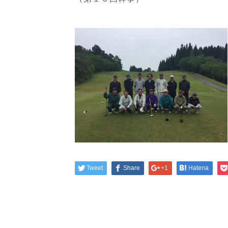
Tweet
Share
+1
Hatena