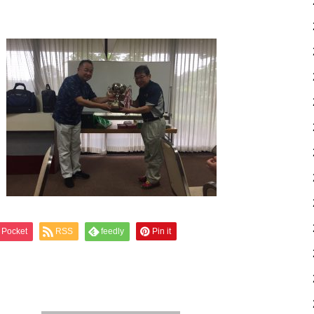
Pocket
RSS
feedly
Pin it