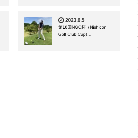
2023.6.5
第18回NGC杯（Nishicon
Golf Club Cup)…