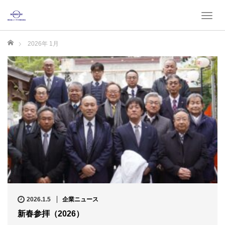
T
o
g
ホーム
2026年 1月
g
l
e
n
a
v
i
g
a
t
i
o
n
2026.1.5
企業ニュース
新春参拝（2026）