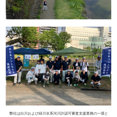
弊社は白川および緑川水系河川許認可審査支援業務の一環と