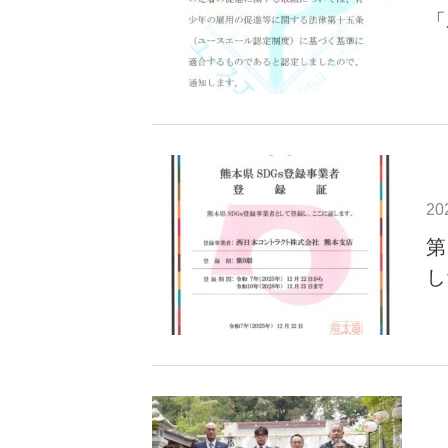
「
20
第
し