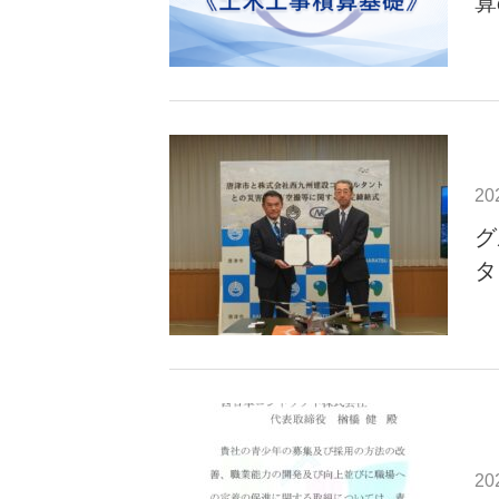
算
20
グ
タ
20