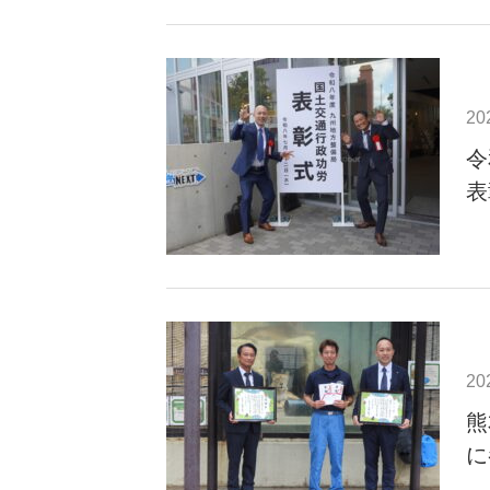
20
令
表
20
熊
に