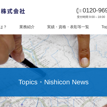
0120-96
受付時間 9:00～18:
は？
業務紹介
実績・資格・表彰等一覧
To
社長挨拶
会社概要
Topics・Nishicon News
Mission Statement
事業所案内