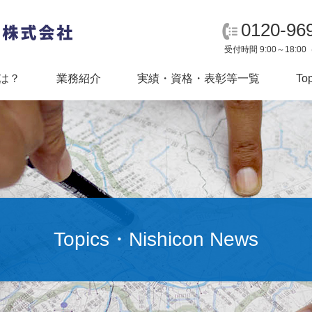
0120-96
受付時間 9:00～18:
は？
業務紹介
実績・資格・表彰等一覧
To
社長挨拶
会社概要
Topics・Nishicon News
Mission Statement
事業所案内