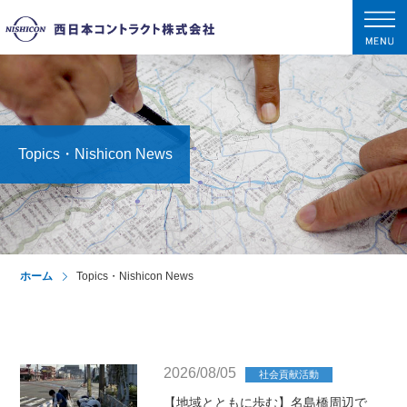
tog
nav
Topics・Nishicon News
ホーム
Topics・Nishicon News
2026/08/05
社会貢献活動
【地域とともに歩む】名島橋周辺で