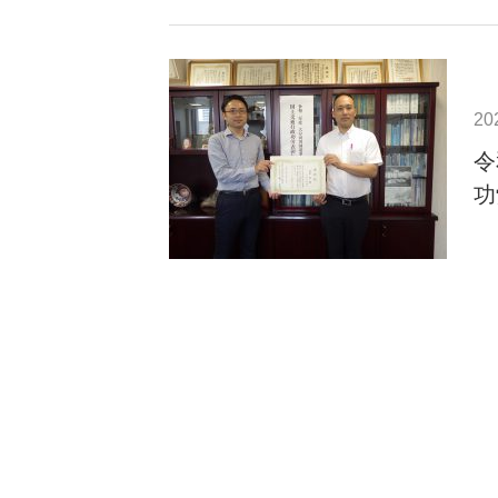
20
令
功