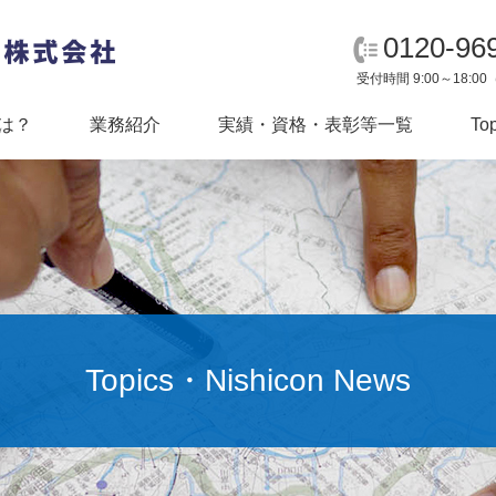
0120-96
受付時間 9:00～18:
は？
業務紹介
実績・資格・表彰等一覧
To
社長挨拶
会社概要
Topics・Nishicon News
Mission Statement
事業所案内