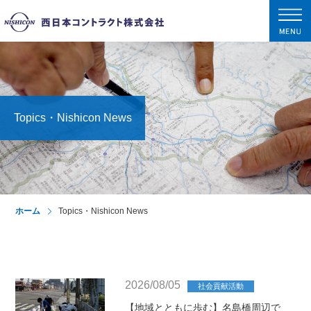
tog
nav
Topics・Nishicon News
ホーム
Topics・Nishicon News
2026/08/05
社会貢献活動
【地域とともに歩む】名島橋周辺で